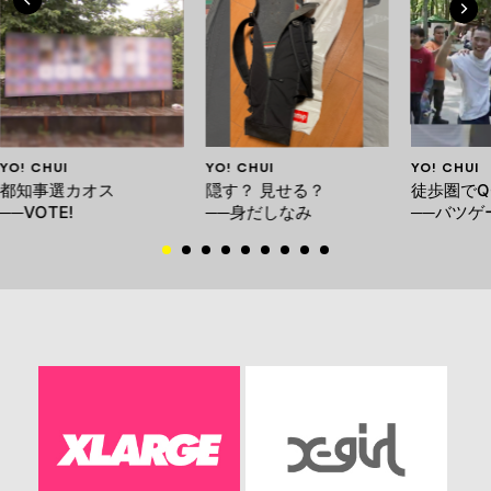
YO! CHUI
YO! CHUI
YO! CHUI
都知事選カオス
隠す？ 見せる？
徒歩圏でQ
──VOTE!
──身だしなみ
──バツゲ