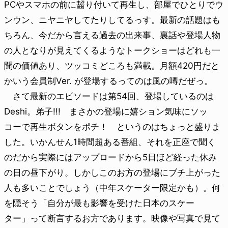
PCやスマホの前に齧り付いて再生し、部屋でひとりでウ
ンウン、ニヤニヤしてたりしてるっす。最新の話題はも
ちろん、今だから言える過去の出来事、裏話や登場人物
の人となりが見えてくるようなトークショーはどれも一
聞の価値あり、ツッコミどころも満載。月額420円だと
かいう会員制Ver. が登場するってのは風の噂だぜっ。
さて最新のエピソードは第54回、登場しているのは
Deshi。弟子!!! まさかの登場に嬉ション気味にソッ
コーで再生ボタンをポチ！ というのはちょっと盛りま
した。いかんせん1時間超ある番組、それを正座で聞く
のだから実際にはアップロードから5日ほど経った休み
の日の昼下がり。しかしこのお方の登場にブチ上がった
人も多いことでしょう（中年スケーター限定かも）。何
を隠そう「自分が最も影響を受けた日本のスケー
ター」って断言するお方であります。映像や写真で見て