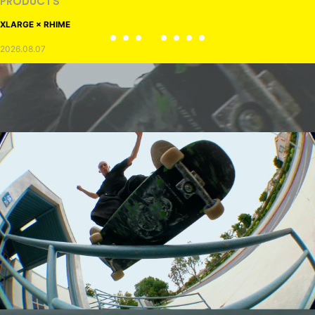
VOICE OF FREEDOM
AKIRA OZAWA / 尾澤 彰
2021.09.02