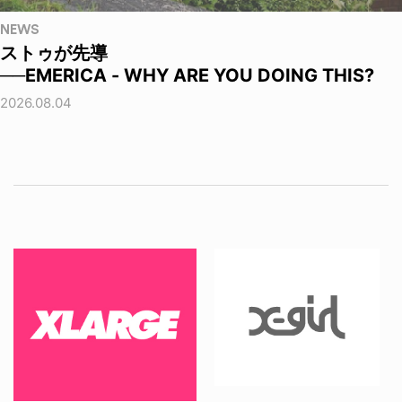
NEWS
ストゥが先導
──EMERICA - WHY ARE YOU DOING THIS?
2026.08.04