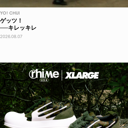
YO! CHUI
ゲッツ！
──キレッキレ
2026.08.07