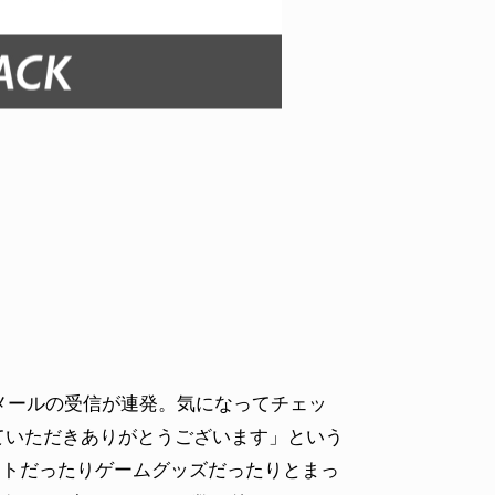
ID
VOICE
IZURU NAGAHARA / 永原依弦
TONY
2026.08.05
2026.08
ールの受信が連発。気になってチェッ
していただきありがとうございます」という
イトだったりゲームグッズだったりとまっ