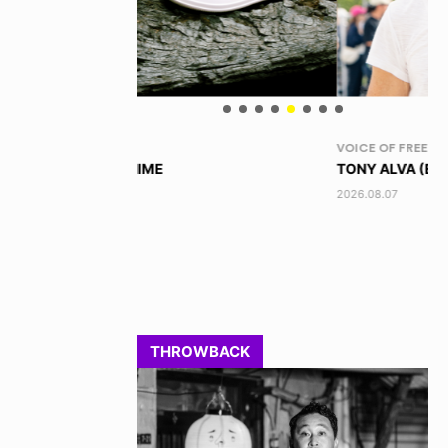
VOICE OF FREEDOM
RA
TONY ALVA (ENGLISH)
DI
2026.08.07
202
THROWBACK