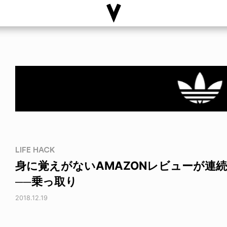
LIFE HACK
身に覚えがないAMAZONレビューが連
──乗っ取り
2018.12.19