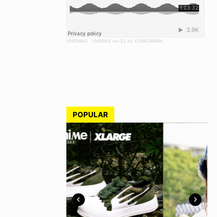
VHSMAG
·
VHSMIX vol.31 by YUNGJINNN
POPULAR