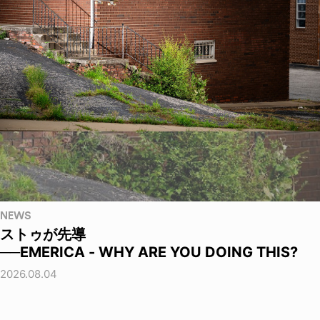
NEWS
ストゥが先導
──EMERICA - WHY ARE YOU DOING THIS?
2026.08.04