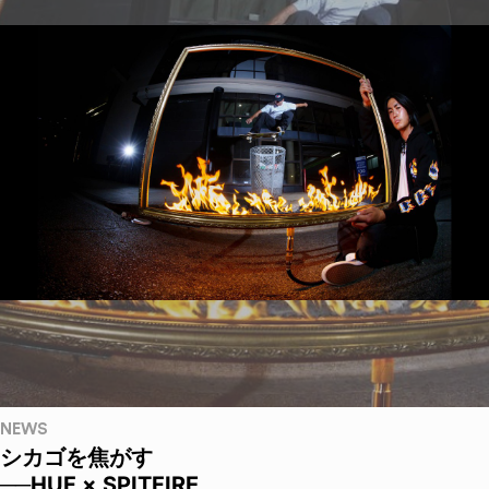
NEWS
シカゴを焦がす
──HUF × SPITFIRE