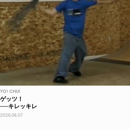
YO! CHUI
ゲッツ！
──キレッキレ
2026.08.07