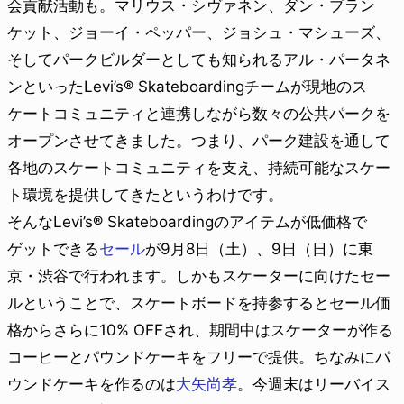
会貢献活動も。マリウス・シヴァネン、ダン・プラン
ケット、ジョーイ・ペッパー、ジョシュ・マシューズ、
そしてパークビルダーとしても知られるアル・パータネ
ンといったLevi’s® Skateboardingチームが現地のス
ケートコミュニティと連携しながら数々の公共パークを
オープンさせてきました。つまり、パーク建設を通して
各地のスケートコミュニティを支え、持続可能なスケー
ト環境を提供してきたというわけです。
そんなLevi’s® Skateboardingのアイテムが低価格で
ゲットできる
セール
が9月8日（土）、9日（日）に東
京・渋谷で行われます。しかもスケーターに向けたセー
ルということで、スケートボードを持参するとセール価
格からさらに10% OFFされ、期間中はスケーターが作る
コーヒーとパウンドケーキをフリーで提供。ちなみにパ
ウンドケーキを作るのは
大矢尚孝
。今週末はリーバイス