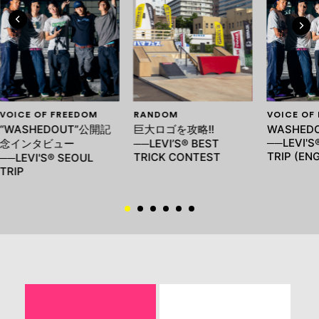
VOICE OF FREEDOM
RANDOM
VOICE OF
“WASHEDOUT”公開記
巨大ロゴを攻略!!
WASHED
──LEVI'S
念インタビュー
──LEVI’S® BEST
TRIP (ENG
TRICK CONTEST
──LEVI'S® SEOUL
TRIP