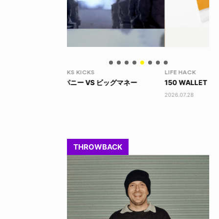
LIFE HACK
LI
 ビッグマネー
150 WALLET
LI
2026.07.28
202
THROWBACK