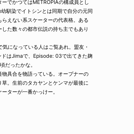
でかつてはMETROPIAの構成員とし
aの幼馴染でイトシンとは同期で自分の元同
もらえない系スケーターの代表格。ある
ーした数々の都市伝説の持ち主でもあり
ので気になっている人はご覧あれ。盟友・
Jimaで、Episode: 03で出てきた麹
3年頃だったかな。
物具合を物語っている。オープナーの
り草。生前のタカヤンとケンマが最後に
ケーターが一番かっけー。