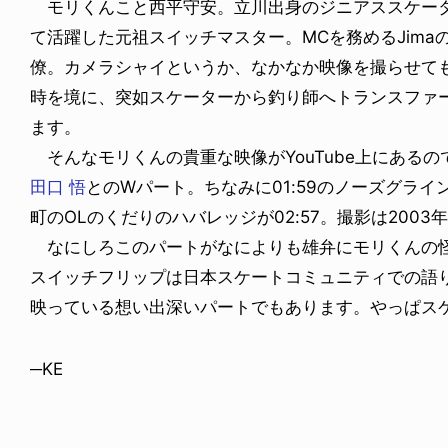
モリくんこと西平守安。立川出身のジニアススケーター
て活躍した元祖スイッチマスター。MCを務めるJim
僚。カメラシャイというか、なかなか映像を撮らせて
時を境に、突如スケーターから釣り師へトランスファ
ます。
そんなモリくんの貴重な映像がYouTube上にある
田口 悟
とのWパート。ちなみに01:59のノーズグラインドは
町のOLのくだりのハバレッジが02:57。撮影は200
なにしろこのパートがなによりも雄弁にモリくんの怪
スイッチフリップは日本スケートコミュニティでの語
映っている想い出深いパートでもあります。やっぱス
─KE