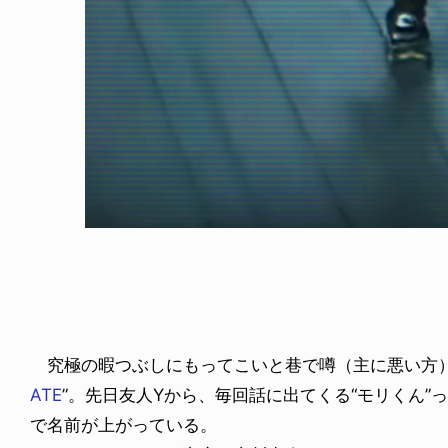
FE HACK
NEWS
NE SOCKS
HAGEBA BOYS 2026
6.08.04
2026.07.31
究極の暇つぶしにもってこいと巷で噂（主に悪い方）
ATE
”。先日友人Yから、毎回話に出てくる“モリくん
で名前が上がっている。