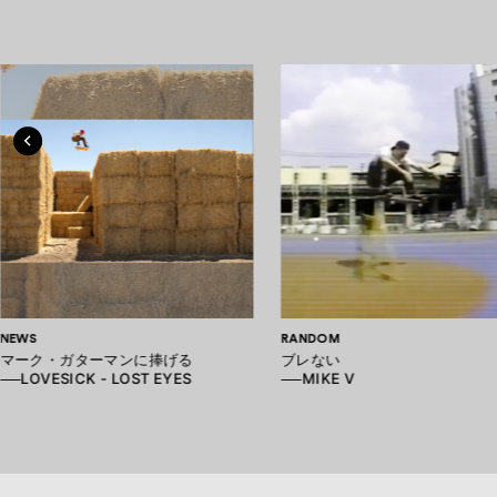
NEWS
RANDOM
マーク・ガターマンに捧げる
ブレない
──LOVESICK - LOST EYES
──MIKE V