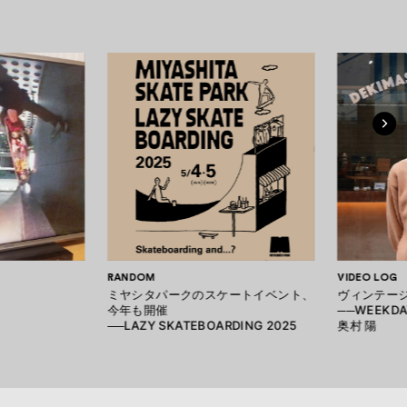
RANDOM
VIDEO LOG
ミヤシタパークのスケートイベント、
ヴィンテー
今年も開催
──WEEKDAY
──LAZY SKATEBOARDING 2025
奥村 陽