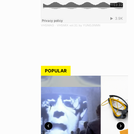
VHSMAG
·
VHSMIX vol.31 by YUNGJINNN
POPULAR