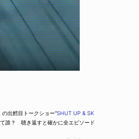
YO! CHUI
VOICE
あの時のあの写真
KAYA
2026.07.31
2026.07
の出鱈目トークショー“
SHUT UP & SK
”って誰？ 聴き返すと確かに全エピソード