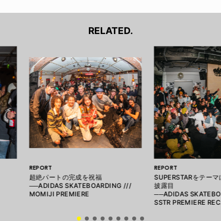
RELATED.
REPORT
REPORT
超絶パートの完成を祝福
SUPERSTARをテー
──ADIDAS SKATEBOARDING ///
披露目
MOMIJI PREMIERE
──ADIDAS SKATEBO
SSTR PREMIERE RE