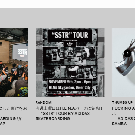
RANDOM
THUMBS UP
マにした新作をお
今週土曜日はH.L.N.Aパークに集合!!
FUCKING
──“SSTR” TOUR BY ADIDAS
ボ
ARDING ///
SKATEBOARDING
──ADIDAS 
CAP
SAMBA