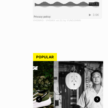
VHSMAG
·
VHSMIX vol.31 by YUNGJINNN
POPULAR