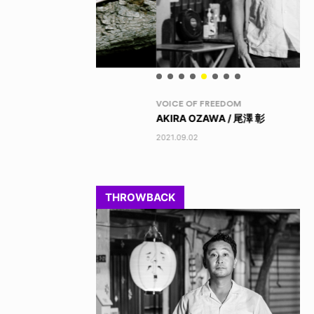
VOICE OF FREEDOM
RA
AKIRA OZAWA / 尾澤 彰
DI
202
2021.09.02
THROWBACK