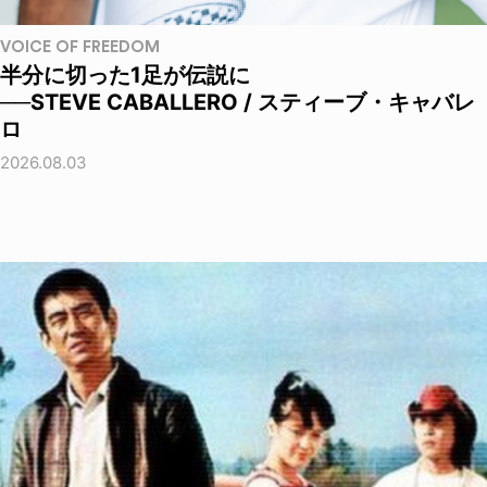
VOICE OF FREEDOM
半分に切った1足が伝説に
──STEVE CABALLERO / スティーブ・キャバレ
ロ
2026.08.03