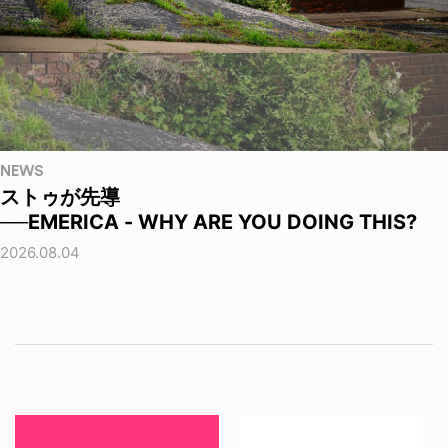
NEWS
ストゥが先導
──EMERICA - WHY ARE YOU DOING THIS?
2026.08.04