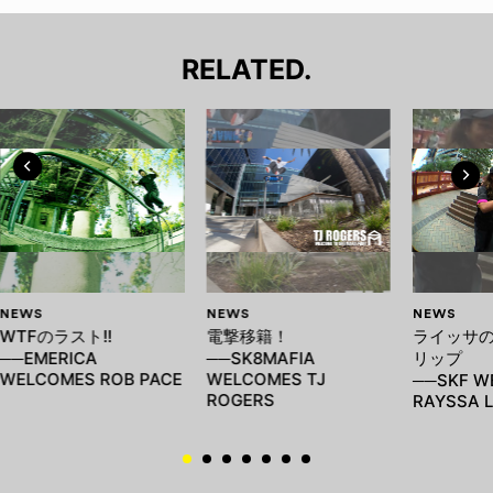
RELATED.
NEWS
NEWS
NEWS
WTFのラスト!!
電撃移籍！
ライッサ
──EMERICA
──SK8MAFIA
リップ
WELCOMES ROB PACE
WELCOMES TJ
──SKF W
ROGERS
RAYSSA L