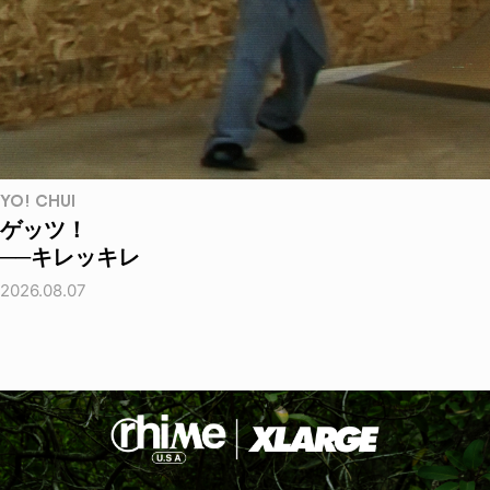
YO! CHUI
ゲッツ！
──キレッキレ
2026.08.07