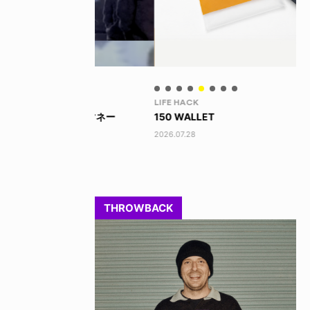
LIFE HACK
LI
 ビッグマネー
150 WALLET
LI
2026.07.28
202
THROWBACK