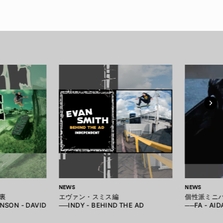
NEWS
NEWS
裏
エヴァン・スミス編
個性派ミニ
NSON - DAVID
──INDY - BEHIND THE AD
──FA - AI