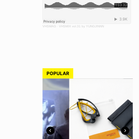
VHSMAG
·
VHSMIX vol.31 by YUNGJINNN
POPULAR