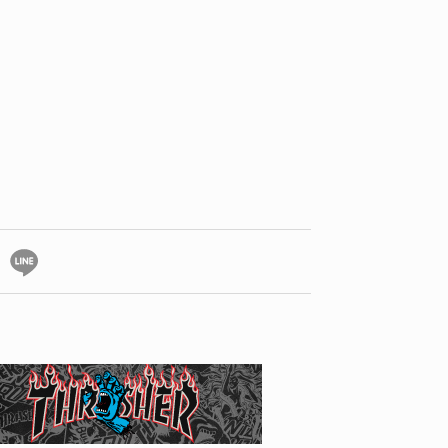
YO! CHUI
VOICE
あの時のあの写真
KAYA
2026.07.31
2026.07