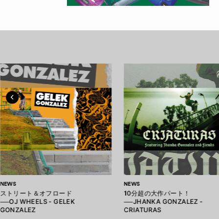
NEWS
NEWS
ストリート＆オフロード
10分超の大作パート！
──OJ WHEELS - GELEK
──JHANKA GONZALEZ -
GONZALEZ
CRIATURAS