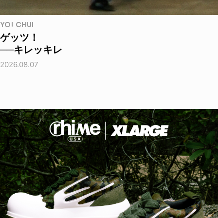
YO! CHUI
ゲッツ！
──キレッキレ
2026.08.07