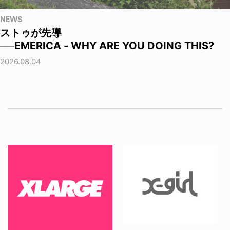
NEWS
ストゥが先導
──EMERICA - WHY ARE YOU DOING THIS?
2026.08.04