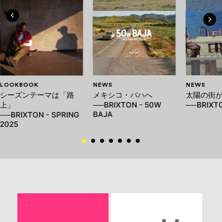
LOOKBOOK
NEWS
NEWS
シーズンテーマは「路
メキシコ・バハへ
太陽の街
上」
──BRIXTON - 50W
──BRIXTO
BAJA
──BRIXTON - SPRING
2025