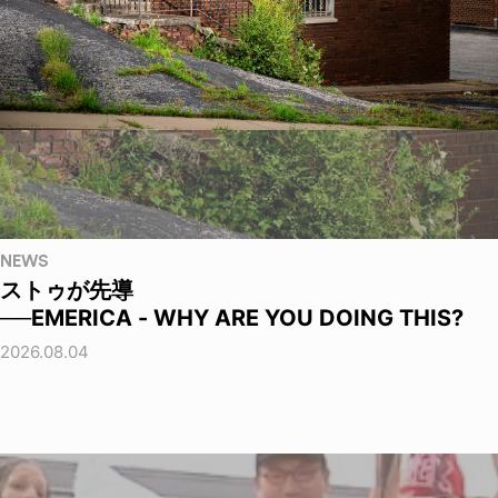
NEWS
ストゥが先導
──EMERICA - WHY ARE YOU DOING THIS?
2026.08.04