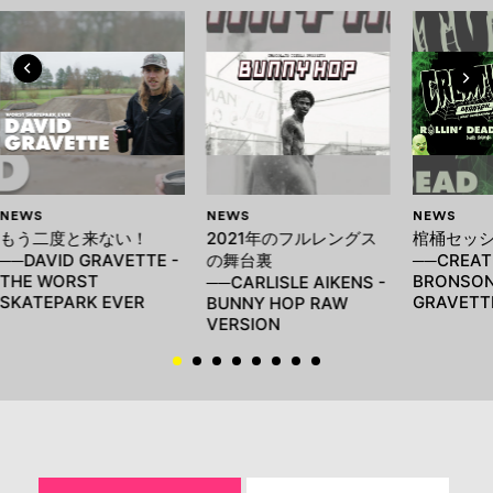
NEWS
NEWS
NEWS
もう二度と来ない！
2021年のフルレングス
棺桶セッ
──DAVID GRAVETTE -
の舞台裏
──CREAT
THE WORST
BRONSON 
──CARLISLE AIKENS -
SKATEPARK EVER
GRAVETT
BUNNY HOP RAW
VERSION