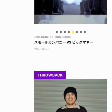
LIFE HACK
LI
 ビッグマネー
LINE SOCKS
15
2026.08.04
202
THROWBACK