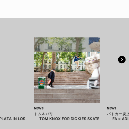
NEWS
NEWS
トム＆パリ
パトカー炎
PLAZA IN LOS
──TOM KNOX FOR DICKIES SKATE
──FA × AD