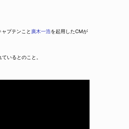
キャプテンこと
廣木一浩
を起用したCMが
れているとのこと。