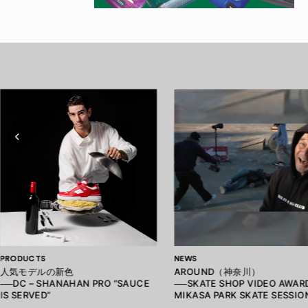
PRODUCTS
NEWS
人気モデルの新色
AROUND（神奈川）
──DC – SHANAHAN PRO “SAUCE
──SKATE SHOP VIDEO AWARD
IS SERVED”
MIKASA PARK SKATE SESSIO