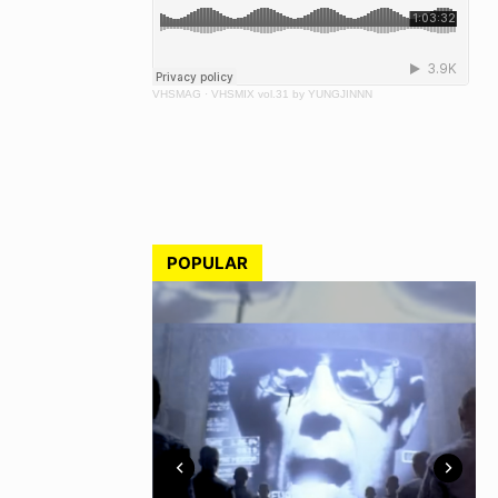
VHSMAG
·
VHSMIX vol.31 by YUNGJINNN
POPULAR