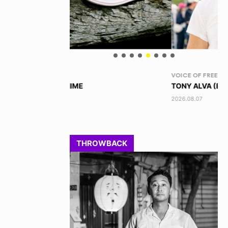
VOICE OF FREEDOM
RA
TONY ALVA (ENGLISH)
DI
2026.08.07
202
THROWBACK