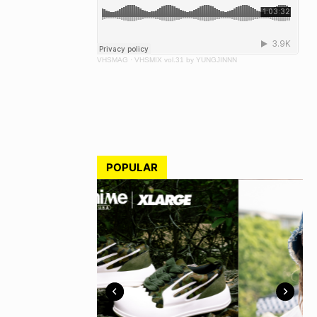
VHSMAG
·
VHSMIX vol.31 by YUNGJINNN
POPULAR