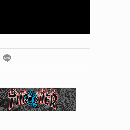
ID
VOICE
IZURU NAGAHARA / 永原依弦
TONY
2026.08.05
2026.08