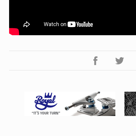
NDOM
VOICE OF FREEDOM
NOSAUR JR.
AKIRA OZAWA / 尾澤 彰
6.08.06
2021.09.02