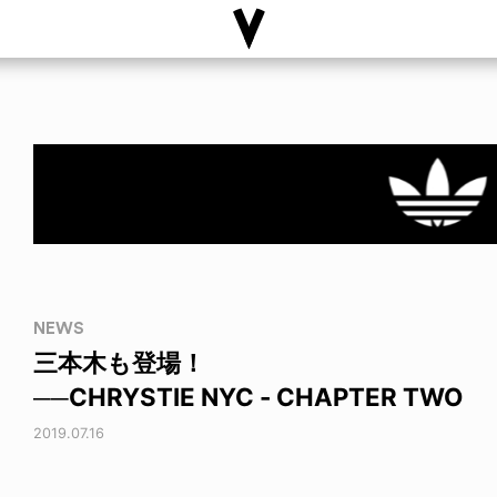
NEWS
三本木も登場！
──CHRYSTIE NYC - CHAPTER TWO
2019.07.16