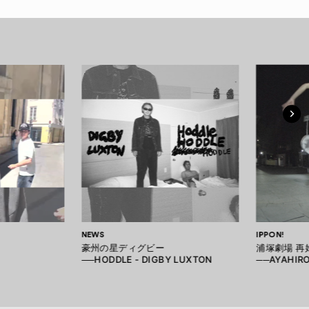
NEWS
IPPON!
豪州の星ディグビー
浦塚劇場 再
──HODDLE - DIGBY LUXTON
──AYAHIR