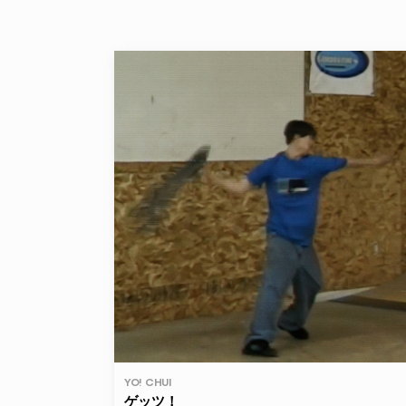
YO! CHUI
ゲッツ！