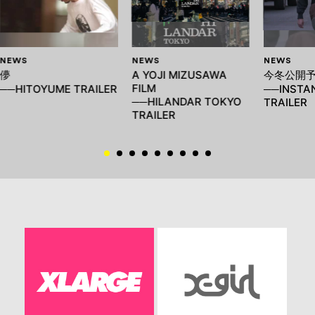
NEWS
NEWS
NEWS
儚
A YOJI MIZUSAWA
今冬公開
FILM
──HITOYUME TRAILER
──INSTAN
──HILANDAR TOKYO
TRAILER
TRAILER