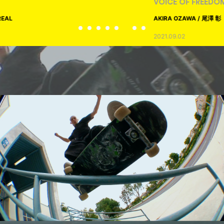
VOICE OF FREEDOM
AKIRA OZAWA / 尾澤 彰
2021.09.02