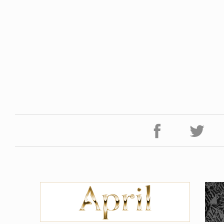
NDOM
VOICE OF FREEDOM
NOSAUR JR.
TONY ALVA (ENGLISH)
6.08.06
2026.08.07