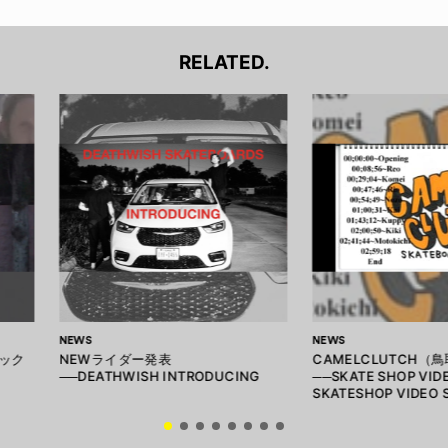
RELATED.
NEWS
NEWS
ック
NEWライダー発表
CAMELCLUTCH（
4
──DEATHWISH INTRODUCING
──SKATE SHOP VID
SKATESHOP VIDEO S