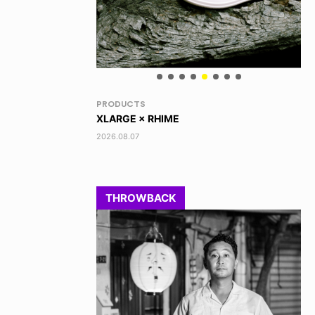
VOICE OF FREEDOM
RA
AKIRA OZAWA / 尾澤 彰
DI
202
2021.09.02
THROWBACK