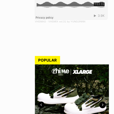
VHSMAG
·
VHSMIX vol.31 by YUNGJINNN
POPULAR