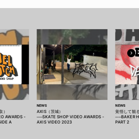
NEWS
NEWS
鳥取）
AXIS（茨城）
覚悟して観
EO AWARDS -
──SKATE SHOP VIDEO AWARDS -
──BAKER H
IDE A
AXIS VIDEO 2023
PART 2