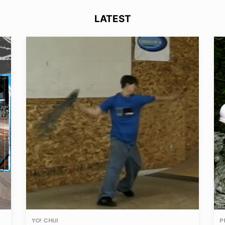
LATEST
YO! CHUI
P