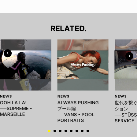
RELATED.
NEWS
NEWS
NEWS
OOH LA LA!
ALWAYS PUSHING
世代を繋
──SUPREME -
プール編
ション
MARSEILLE
──VANS - POOL
──STÜSS
PORTRAITS
SERVICE