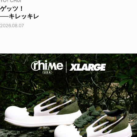
YO! CHUI
ゲッツ！
──キレッキレ
2026.08.07