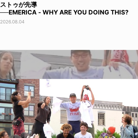
ストゥが先導
──EMERICA - WHY ARE YOU DOING THIS?
2026.08.04