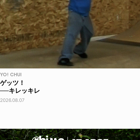
YO! CHUI
ゲッツ！
──キレッキレ
2026.08.07