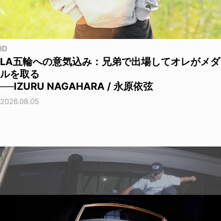
ID
LA五輪への意気込み：兄弟で出場してオレがメダ
ルを取る
──IZURU NAGAHARA / 永原依弦
2026.08.05