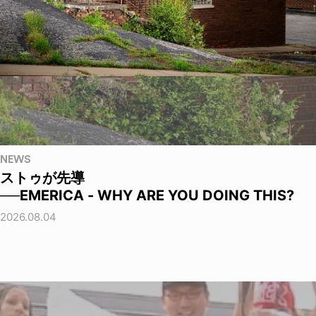
NEWS
ストゥが先導
──EMERICA - WHY ARE YOU DOING THIS?
2026.08.04