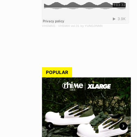
VHSMAG
·
VHSMIX vol.31 by YUNGJINNN
POPULAR