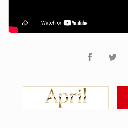
ICE OF FREEDOM
VOICE OF FREEDOM
IRA OZAWA / 尾澤 彰
TONY ALVA (ENGLISH)
2026.08.07
1.09.02