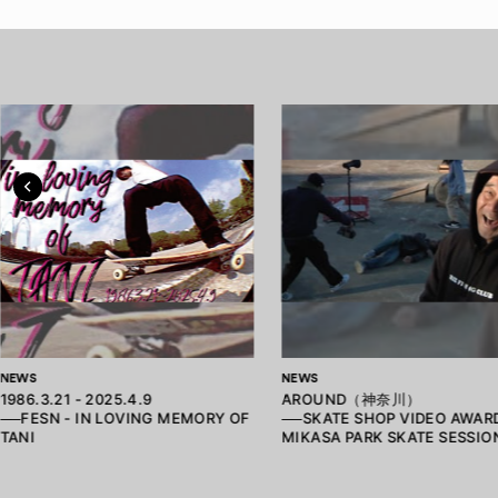
NEWS
NEWS
1986.3.21 - 2025.4.9
AROUND（神奈川）
──FESN - IN LOVING MEMORY OF
──SKATE SHOP VIDEO AWARD
TANI
MIKASA PARK SKATE SESSIO