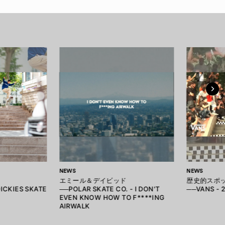
NEWS
NEWS
エミール＆デイビッド
歴史的スポ
ICKIES SKATE
──POLAR SKATE CO. - I DON'T
──VANS - 
EVEN KNOW HOW TO F****ING
AIRWALK