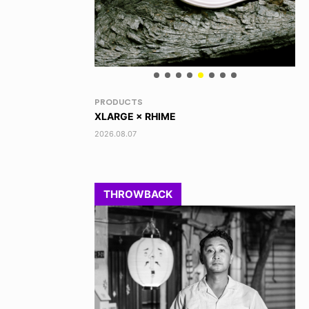
RANDOM
VO
DINOSAUR JR.
AK
2026.08.06
202
THROWBACK