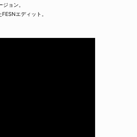
ージョン。
FESNエディット。