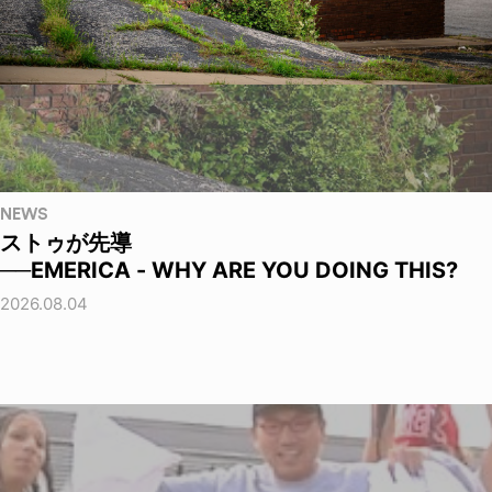
NEWS
ストゥが先導
──EMERICA - WHY ARE YOU DOING THIS?
2026.08.04