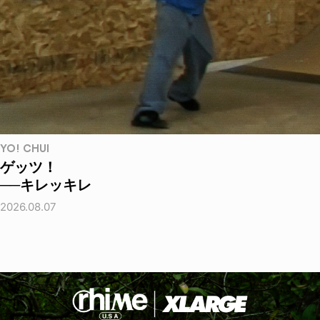
YO! CHUI
ゲッツ！
──キレッキレ
2026.08.07