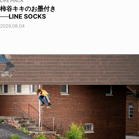
LIFE HACK
柿谷キキのお墨付き
──LINE SOCKS
2026.08.04