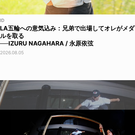
ID
LA五輪への意気込み：兄弟で出場してオレがメダ
ルを取る
──IZURU NAGAHARA / 永原依弦
2026.08.05