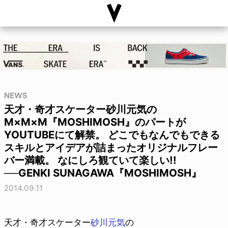
NEWS
天才・奇才スケーター砂川元気の
M×M×M『MOSHIMOSH』のパートが
YOUTUBEにて解禁。 どこでもなんでもできる
スキルとアイデアが詰まったオリジナルフレー
バー満載。 なにしろ観ていて楽しい!!
──GENKI SUNAGAWA『MOSHIMOSH』
2014.09.11
天才・奇才スケーター
砂川元気
の