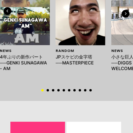
NEWS
RANDOM
NEWS
4年ぶりの新作パート
JPスケビの金字塔
小さな巨
──GENKI SUNAGAWA
──MASTERPIECE
──DIGGS 
- AM
WELCOME 