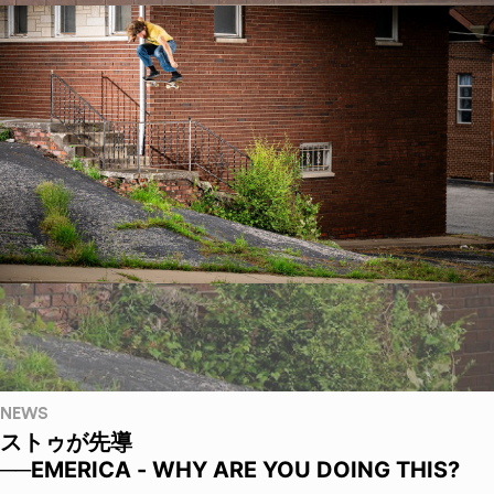
NEWS
ストゥが先導
──EMERICA - WHY ARE YOU DOING THIS?