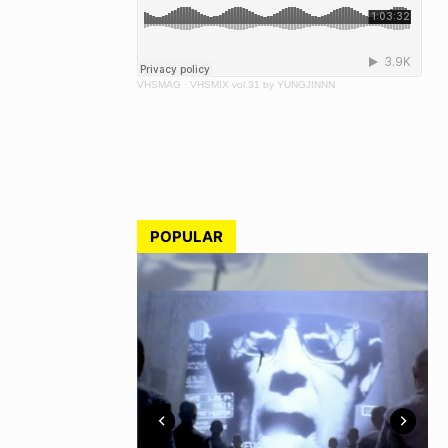
VHSMAG
·
VHSMIX vol.31 by YUNGJINNN
POPULAR