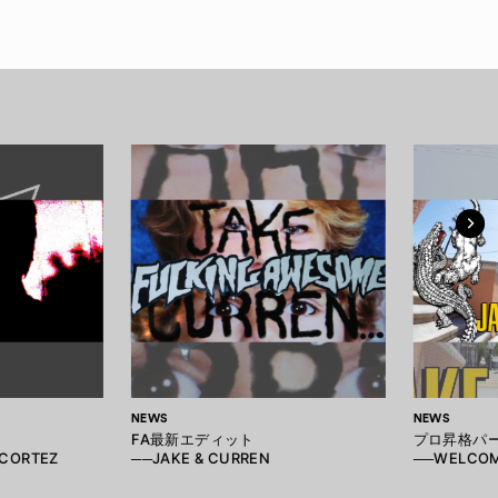
NEWS
NEWS
FA最新エディット
プロ昇格パ
 CORTEZ
──JAKE & CURREN
──WELCOM