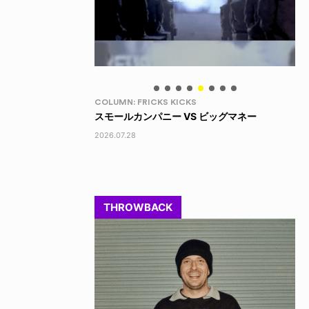
LIFE HACK
LI
 ビッグマネー
150 WALLET
LI
2026.07.28
202
THROWBACK