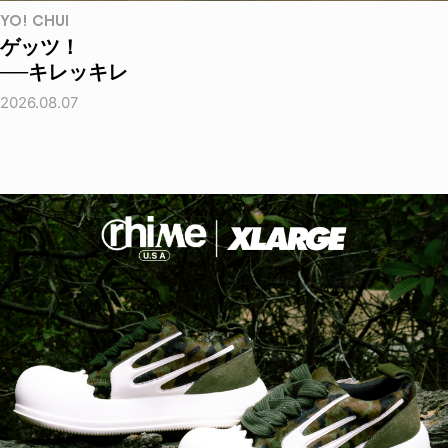
YO! CHUI
ゲッツ！
──キレッキレ
2026.08.07