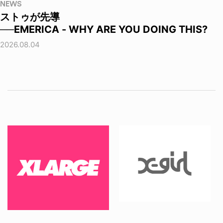
NEWS
ストゥが先導
──EMERICA - WHY ARE YOU DOING THIS?
2026.08.04