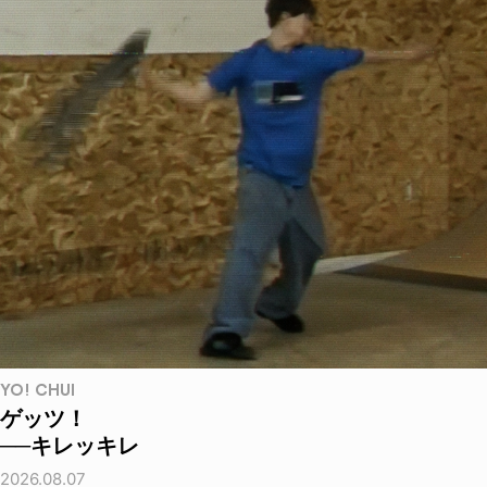
YO! CHUI
ゲッツ！
──キレッキレ
2026.08.07