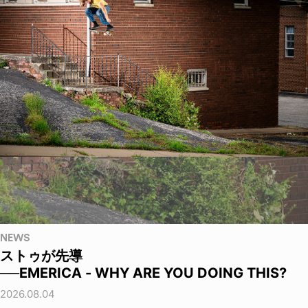
NEWS
ストゥが先導
──EMERICA - WHY ARE YOU DOING THIS?
2026.08.04