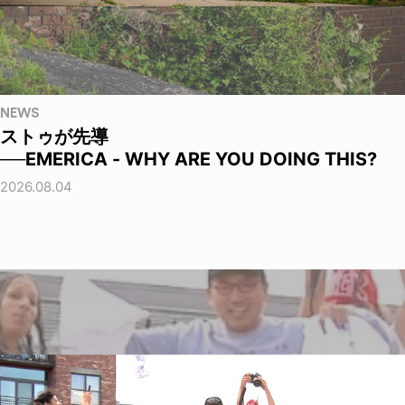
NEWS
ストゥが先導
──EMERICA - WHY ARE YOU DOING THIS?
2026.08.04