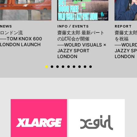
NEWS
INFO / EVENTS
REPORT
ロンドン流
齋藤丈太郎 最新パート
齋藤丈太
──TOM KNOX 600
の試写会が開催
を祝福
LONDON LAUNCH
──WOLRD VISUALS ×
──WOLRD
JAZZY SPORT
JAZZY S
LONDON
LONDON