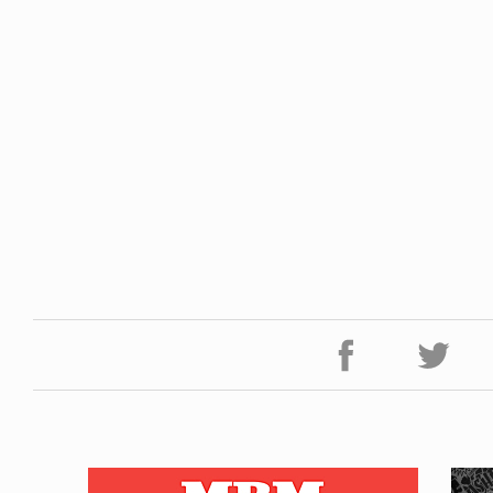
ICE OF FREEDOM
VOICE OF FREEDOM
IRA OZAWA / 尾澤 彰
TONY ALVA (ENGLISH)
2026.08.07
1.09.02