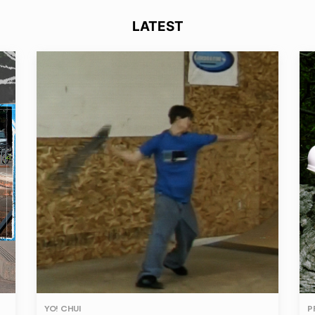
LATEST
YO! CHUI
P