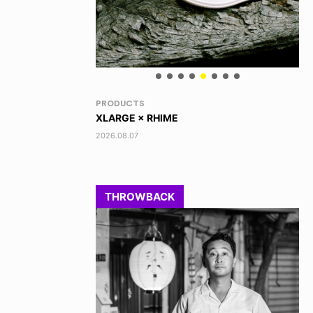
RANDOM
VO
DINOSAUR JR.
AK
2026.08.06
202
THROWBACK