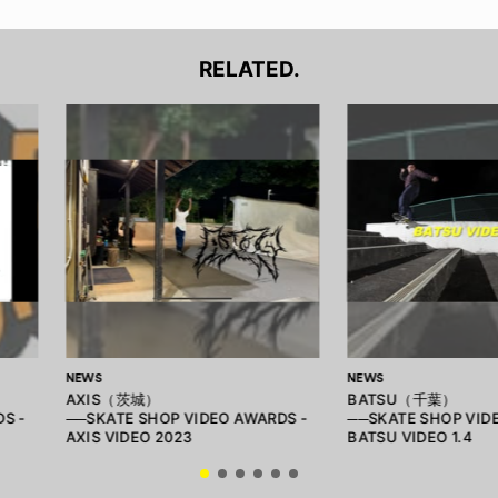
RELATED.
NEWS
NEWS
AXIS（茨城）
BATSU（千葉）
S -
──SKATE SHOP VIDEO AWARDS -
──SKATE SHOP VID
AXIS VIDEO 2023
BATSU VIDEO 1.4