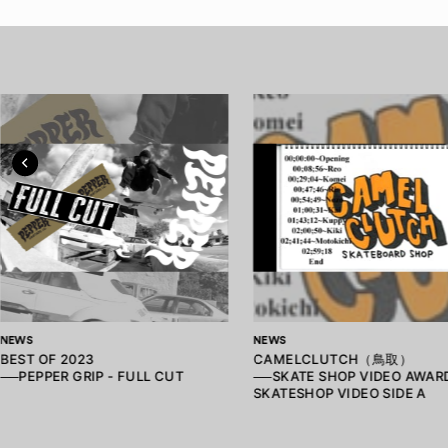
NEWS
NEWS
BEST OF 2023
CAMELCLUTCH（鳥取）
──PEPPER GRIP - FULL CUT
──SKATE SHOP VIDEO AWARD
SKATESHOP VIDEO SIDE A