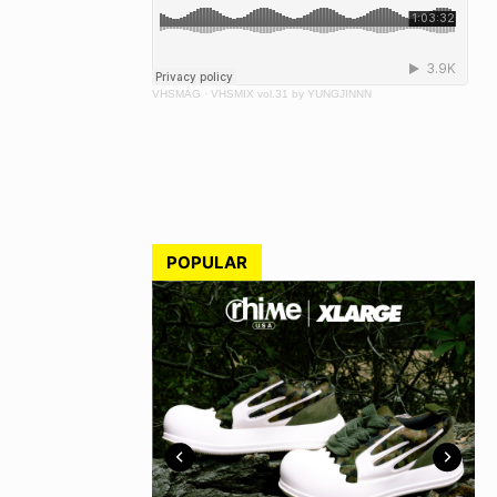
VHSMAG
·
VHSMIX vol.31 by YUNGJINNN
POPULAR