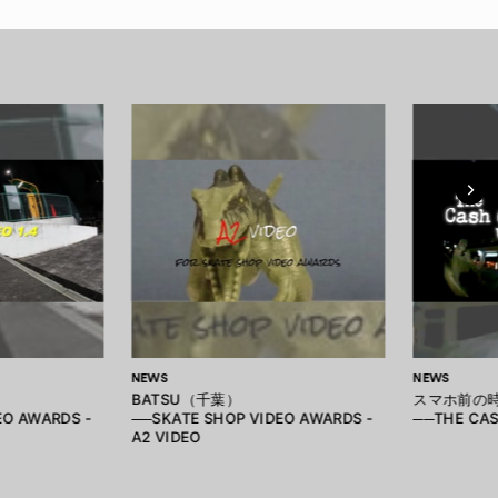
NEWS
NEWS
BATSU（千葉）
スマホ前の
EO AWARDS -
──SKATE SHOP VIDEO AWARDS -
──THE CAS
A2 VIDEO