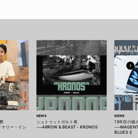
NEWS
NEWS
察
シュトゥットガルト発
13年目の坂
A / ケリー・イシ
──ARROW & BEAST - KRONOS
──MAGENTA
BLUES 3