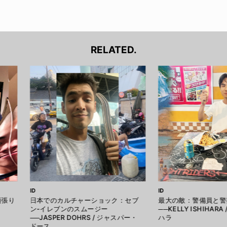
RELATED.
ID
ID
頑張り
日本でのカルチャーショック：セブ
最大の敵：警備員と警
ン-イレブンのスムージー
──KELLY ISHIHAR
──JASPER DOHRS / ジャスパー・
ハラ
ドース