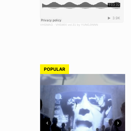
VHSMAG
·
VHSMIX vol.31 by YUNGJINNN
POPULAR