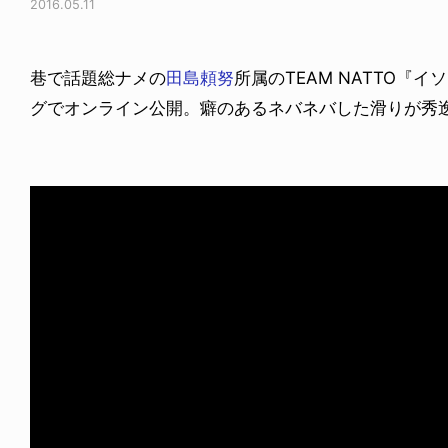
2016.05.11
巷で話題総ナメの
田島頼努
所属のTEAM NATTO『
グでオンライン公開。癖のあるネバネバした滑りが秀逸