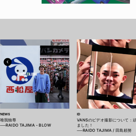
NEWS
ID
唯我独尊
VANSのビデオ撮影について：
──RAIDO TAJIMA - BLOW
ました！
──RAIDO TAJIMA / 田島頼努