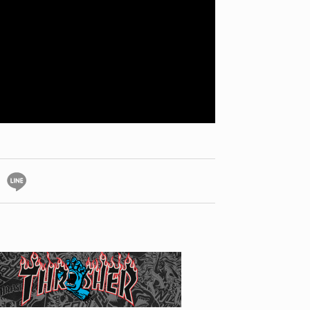
YO! CHUI
VOICE
あの時のあの写真
KAYA
2026.07.31
2026.07