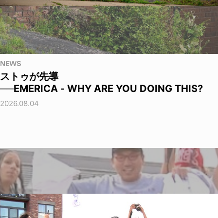
NEWS
ストゥが先導
──EMERICA - WHY ARE YOU DOING THIS?
2026.08.04