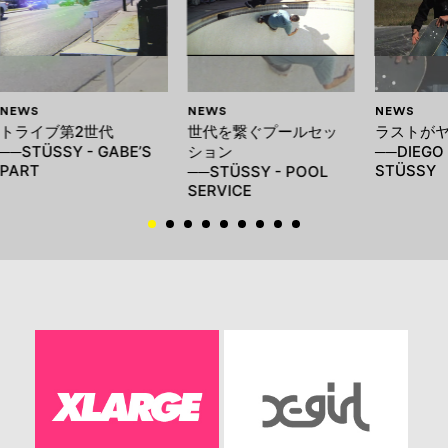
NEWS
NEWS
NEWS
トライブ第2世代
世代を繋ぐプールセッ
ラストが
──STÜSSY - GABE’S
ション
──DIEGO
PART
STÜSSY
──STÜSSY - POOL
SERVICE