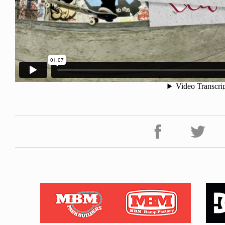
NDOM
VOICE OF FREEDOM
NOSAUR JR.
AKIRA OZAWA / 尾澤 彰
6.08.06
2021.09.02