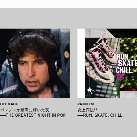
LIFE HACK
RANDOM
ポップスが最高に輝いた夜
炎上商法!?
──THE GREATEST NIGHT IN POP
──RUN. SKATE. CHILL.