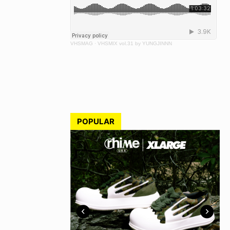
VHSMAG
·
VHSMIX vol.31 by YUNGJINNN
POPULAR