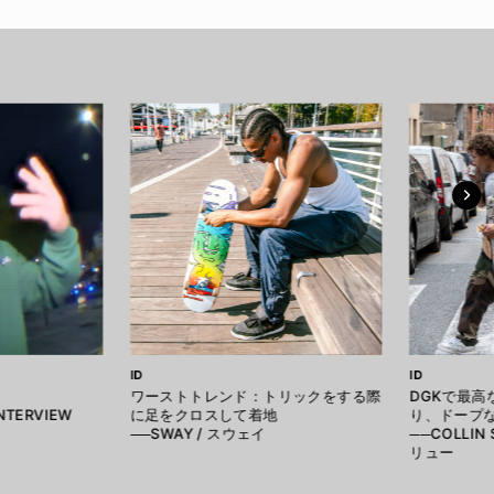
ID
ID
ワーストトレンド：トリックをする際
DGKで最
NTERVIEW
に足をクロスして着地
り、ドープ
──SWAY / スウェイ
──COLLIN
リュー