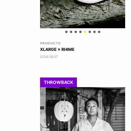
VOICE OF FREEDOM
RA
TONY ALVA (ENGLISH)
DI
2026.08.07
202
THROWBACK