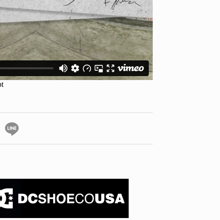
ID
VOICE
IZURU NAGAHARA / 永原依弦
TONY
2026.08.05
2026.08