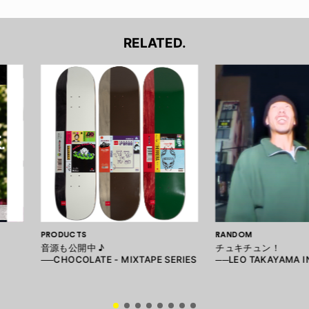
RELATED.
PRODUCTS
RANDOM
音源も公開中 ♪
チュキチュン！
──CHOCOLATE - MIXTAPE SERIES
──LEO TAKAYAMA I