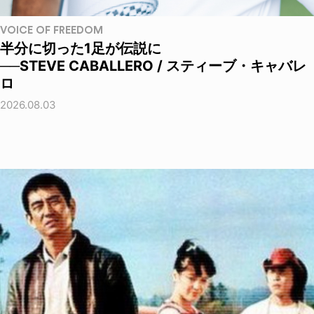
VOICE OF FREEDOM
半分に切った1足が伝説に
──STEVE CABALLERO / スティーブ・キャバレ
ロ
2026.08.03