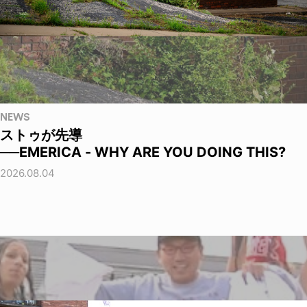
NEWS
ストゥが先導
──EMERICA - WHY ARE YOU DOING THIS?
2026.08.04