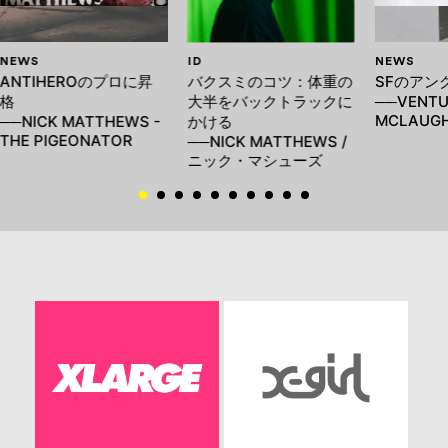
NEWS
ID
NEWS
ANTIHEROのプロに昇
バクスミのコツ：体重の
SFのアン
格
大半をバックトラックに
──VENTU
MCLAUGH
──NICK MATTHEWS -
かける
THE PIGEONATOR
──NICK MATTHEWS /
ニック・マシューズ