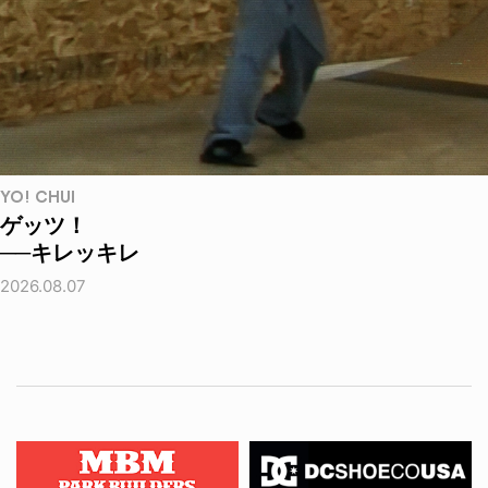
YO! CHUI
ゲッツ！
──キレッキレ
2026.08.07