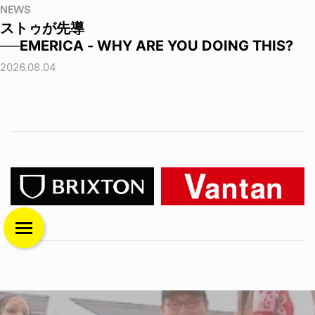
NEWS
ストゥが先導
──EMERICA - WHY ARE YOU DOING THIS?
2026.08.04