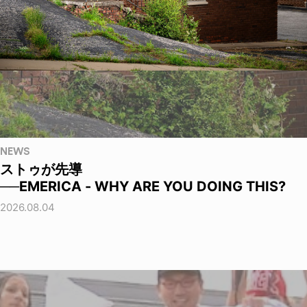
NEWS
ストゥが先導
──EMERICA - WHY ARE YOU DOING THIS?
2026.08.04