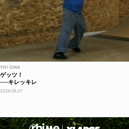
YO! CHUI
ゲッツ！
──キレッキレ
2026.08.07