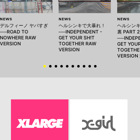
NEWS
NEWS
NEWS
デルフィーノ ヤバすぎ
ヘルシンキで大暴れ！
ヘルシン
──ROAD TO
──INDEPENDENT -
裏 PART 2
NOWHERE RAW
GET YOUR SH!T
──INDEP
VERSION
TOGETHER RAW
GET YOUR
VERSION
TOGETHE
VERSION 