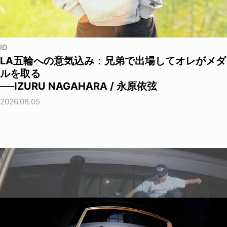
ID
LA五輪への意気込み：兄弟で出場してオレがメダ
ルを取る
──IZURU NAGAHARA / 永原依弦
2026.08.05