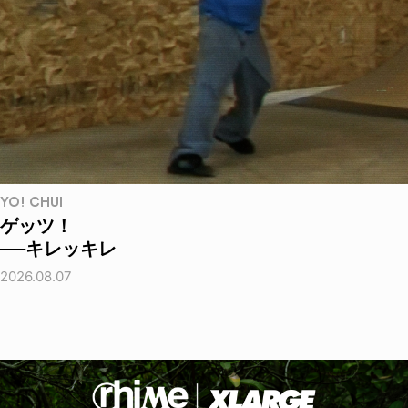
YO! CHUI
ゲッツ！
──キレッキレ
2026.08.07