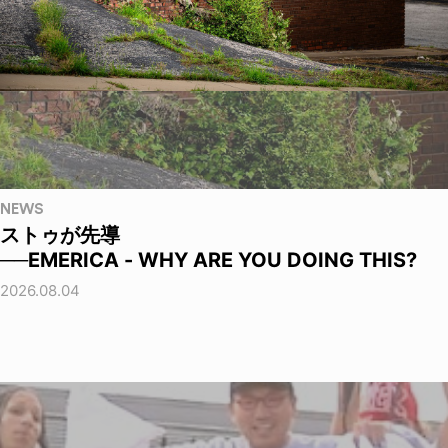
NEWS
ストゥが先導
──EMERICA - WHY ARE YOU DOING THIS?
2026.08.04