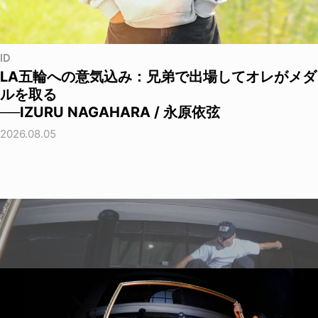
ID
LA五輪への意気込み：兄弟で出場してオレがメダ
ルを取る
──IZURU NAGAHARA / 永原依弦
2026.08.05