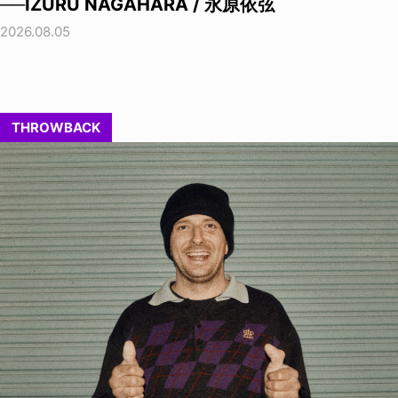
──IZURU NAGAHARA / 永原依弦
2026.08.05
THROWBACK