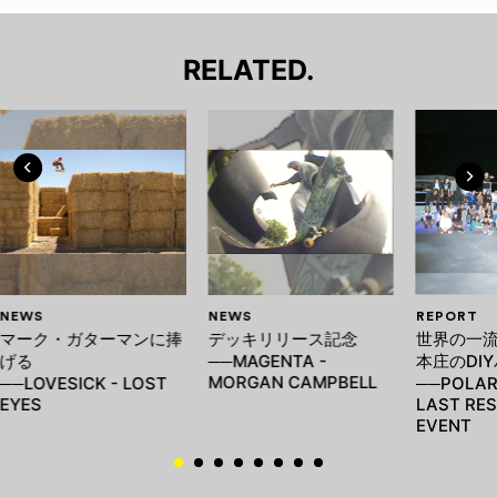
RELATED.
NEWS
NEWS
REPORT
マーク・ガターマンに捧
デッキリリース記念
世界の一
げる
──MAGENTA -
本庄のDI
MORGAN CAMPBELL
──LOVESICK - LOST
──POLAR,
EYES
LAST RE
EVENT