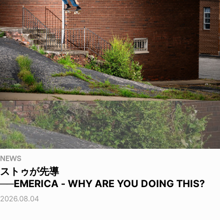
NEWS
ストゥが先導
──EMERICA - WHY ARE YOU DOING THIS?
2026.08.04