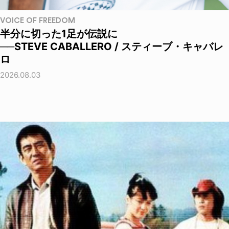
VOICE OF FREEDOM
半分に切った1足が伝説に
──STEVE CABALLERO / スティーブ・キャバレ
ロ
2026.08.03