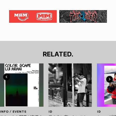
RELATED.
INFO / EVENTS
ID
ID