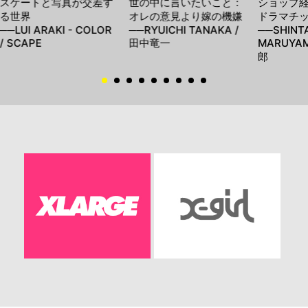
スケートと写真が交差す
世の中に言いたいこと：
ショップ
る世界
オレの意見より嫁の機嫌
ドラマチ
──LUI ARAKI - COLOR
──RYUICHI TANAKA /
──SHINT
/ SCAPE
田中竜一
MARUYA
郎