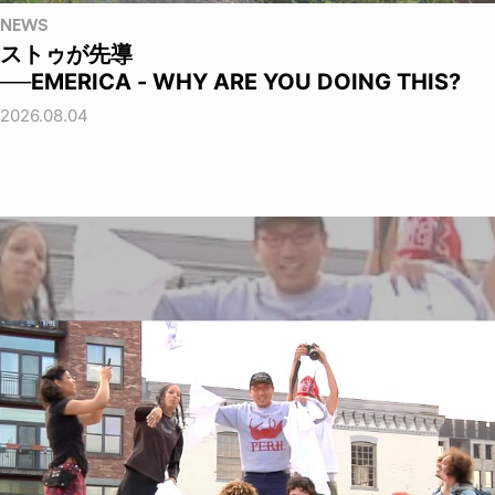
NEWS
ストゥが先導
──EMERICA - WHY ARE YOU DOING THIS?
2026.08.04