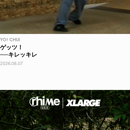
YO! CHUI
ゲッツ！
──キレッキレ
2026.08.07