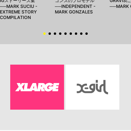
IGストーリーズ集
ゴンズのプロモデル
GRAVIS
──MARK SUCIU -
──INDEPENDENT -
──MARK
EXTREME STORY
MARK GONZALES
COMPILATION