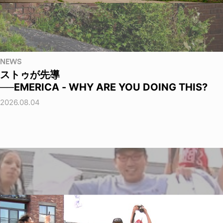
NEWS
ストゥが先導
──EMERICA - WHY ARE YOU DOING THIS?
2026.08.04