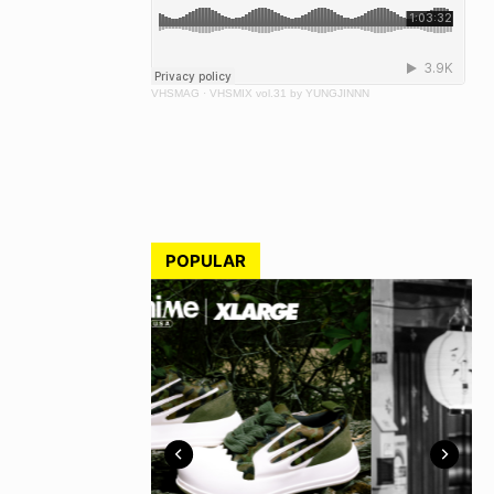
VHSMAG
·
VHSMIX vol.31 by YUNGJINNN
POPULAR