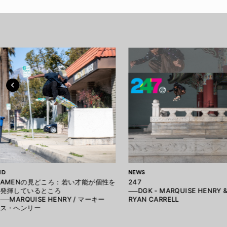
ID
NEWS
AMENの見どころ：若い才能が個性を
247
発揮しているところ
──DGK - MARQUISE HENRY 
──MARQUISE HENRY / マーキー
RYAN CARRELL
ス・ヘンリー