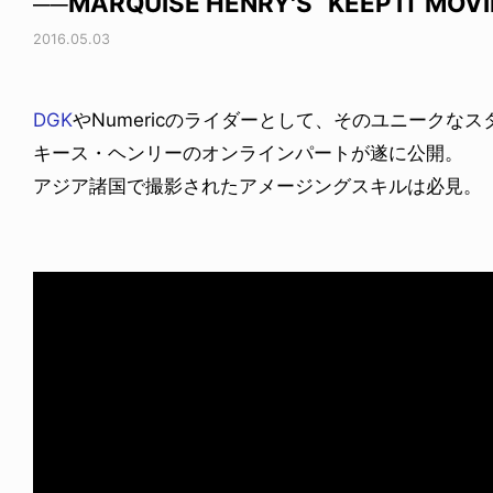
──MARQUISE HENRY'S “KEEP IT MOVI
2016.05.03
DGK
やNumericのライダーとして、そのユニークな
キース・ヘンリーのオンラインパートが遂に公開。
アジア諸国で撮影されたアメージングスキルは必見。「Keep