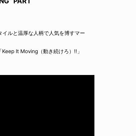
NG” PART
スタイルと温厚な人柄で人気を博すマー
 It Moving（動き続けろ）!!」