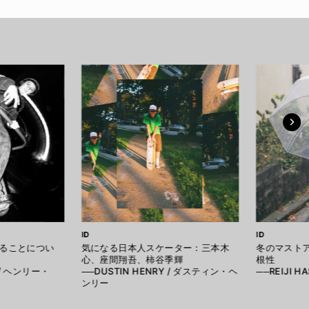
ID
ID
ることについ
気になる日本人スケーター：三本木
冬のマスト
心、座間翔吾、柿谷季輝
根性
 / ヘンリー・
──DUSTIN HENRY / ダスティン・ヘ
──REIJI 
ンリー