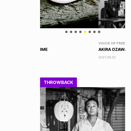
VOICE OF FREEDOM
RA
AKIRA OZAWA / 尾澤 彰
DI
202
2021.09.02
THROWBACK