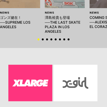
NEWS
NEWS
NEWS
ゴンズ健在！
澤島裕貴も登場
COMING 
──ALEXIS
──SUPREME LOS
──THE LAST SKATE
EL CORAZ
ANGELES
PLAZA IN LOS
ANGELES