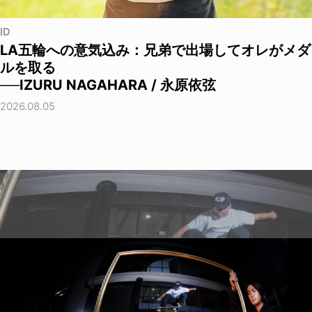
ID
LA五輪への意気込み：兄弟で出場してオレがメダ
ルを取る
──IZURU NAGAHARA / 永原依弦
2026.08.05