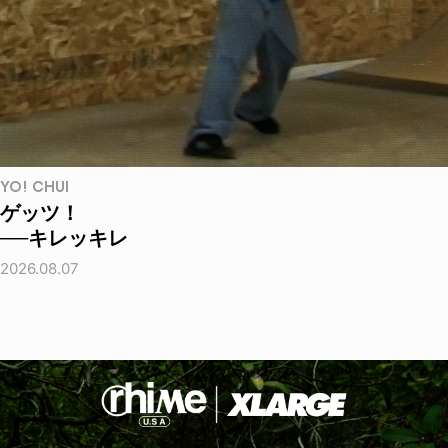
YO! CHUI
ゲッツ！
──キレッキレ
2026.08.07