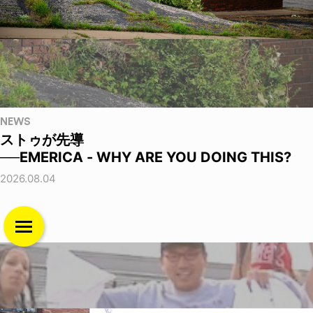
NEWS
ストゥが先導
──EMERICA - WHY ARE YOU DOING THIS?
2026.08.04