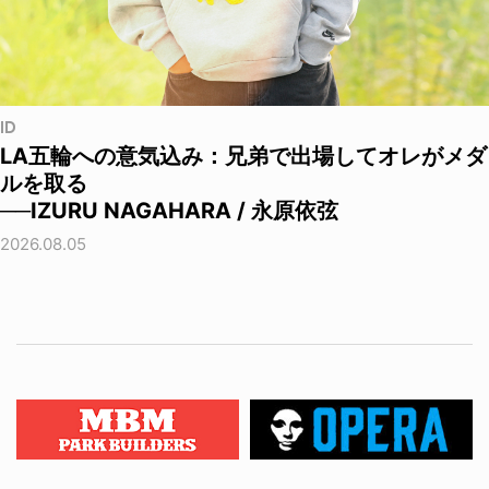
ID
LA五輪への意気込み：兄弟で出場してオレがメダ
ルを取る
──IZURU NAGAHARA / 永原依弦
2026.08.05