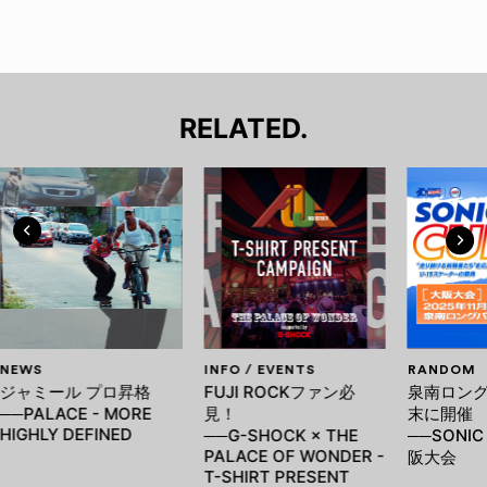
RELATED.
NEWS
INFO / EVENTS
RANDOM
ジャミール プロ昇格
FUJI ROCKファン必
泉南ロン
──PALACE - MORE
見！
末に開催
HIGHLY DEFINED
──G-SHOCK × THE
──SONIC
PALACE OF WONDER -
阪大会
T-SHIRT PRESENT