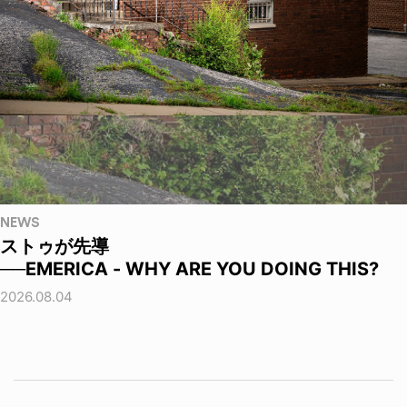
NEWS
ストゥが先導
──EMERICA - WHY ARE YOU DOING THIS?
2026.08.04