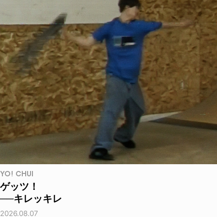
YO! CHUI
ゲッツ！
──キレッキレ
2026.08.07