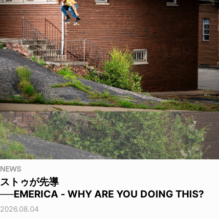
NEWS
ストゥが先導
──EMERICA - WHY ARE YOU DOING THIS?
2026.08.04