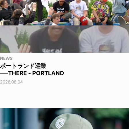
NEWS
ポートランド巡業
──THERE - PORTLAND
2026.08.04