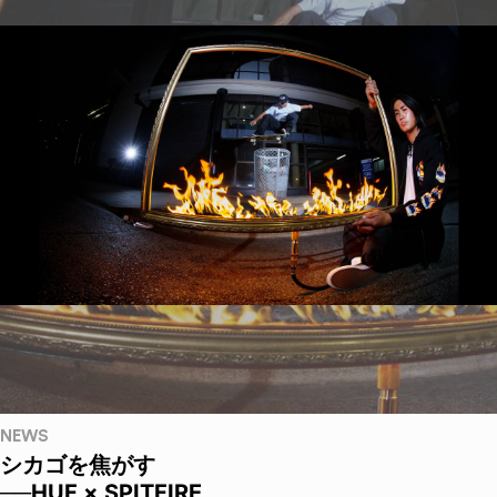
NEWS
シカゴを焦がす
──HUF × SPITFIRE