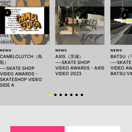
NEWS
NEWS
NEWS
CAMELCLUTCH（鳥
AXIS（茨城）
BATSU
取）
──SKATE SHOP
──SKATE
VIDEO AWARDS - AXIS
VIDEO AW
──SKATE SHOP
VIDEO 2023
BATSU VI
VIDEO AWARDS -
SKATESHOP VIDEO
SIDE A