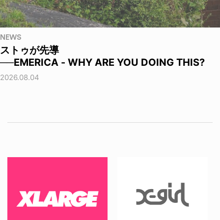
NEWS
ストゥが先導
──EMERICA - WHY ARE YOU DOING THIS?
2026.08.04