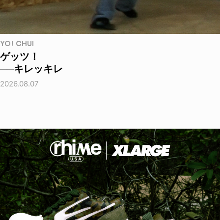
YO! CHUI
ゲッツ！
──キレッキレ
2026.08.07