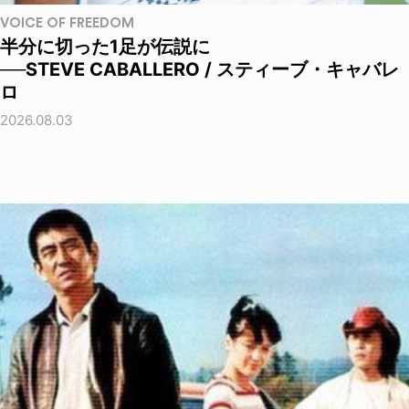
VOICE OF FREEDOM
半分に切った1足が伝説に
──STEVE CABALLERO / スティーブ・キャバレ
ロ
2026.08.03