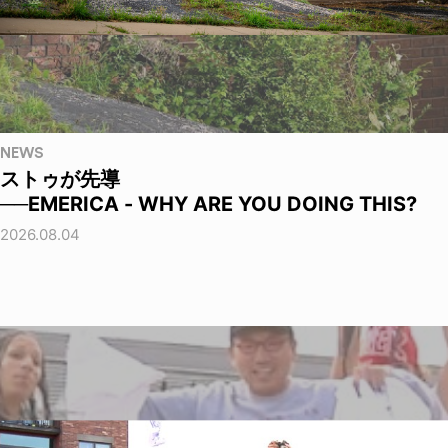
NEWS
ストゥが先導
──EMERICA - WHY ARE YOU DOING THIS?
2026.08.04