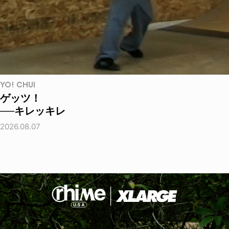
YO! CHUI
ゲッツ！
──キレッキレ
2026.08.07