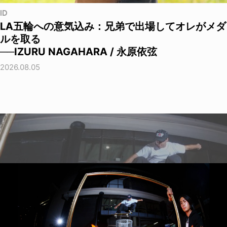
ID
LA五輪への意気込み：兄弟で出場してオレがメダ
ルを取る
──IZURU NAGAHARA / 永原依弦
2026.08.05