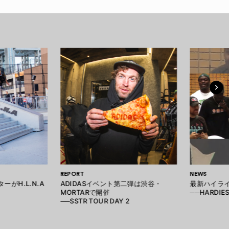
REPORT
NEWS
ーがH.L.N.A
ADIDASイベント第二弾は渋谷・
最新ハイラ
MORTARで開催
──HARDIES
──SSTR TOUR DAY 2