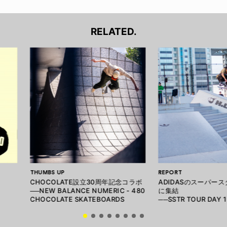
RELATED.
THUMBS UP
REPORT
CHOCOLATE設立30周年記念コラボ
ADIDASのスーパースタ
──NEW BALANCE NUMERIC - 480
に集結
CHOCOLATE SKATEBOARDS
──SSTR TOUR DAY 1