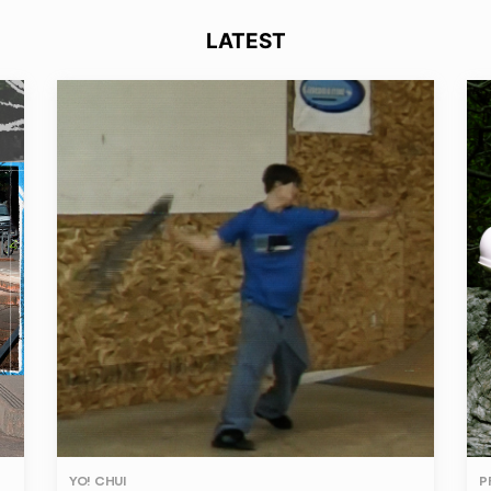
LATEST
YO! CHUI
P