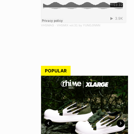
VHSMAG
·
VHSMIX vol.31 by YUNGJINNN
POPULAR