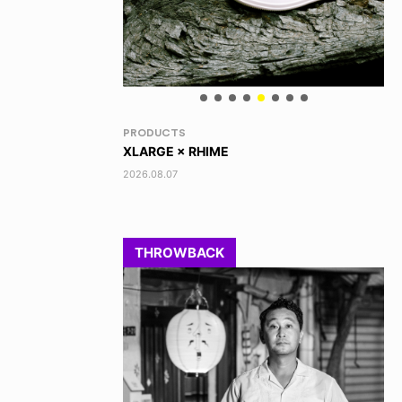
VOICE OF FREEDOM
RA
AKIRA OZAWA / 尾澤 彰
DI
202
2021.09.02
THROWBACK