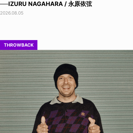
──IZURU NAGAHARA / 永原依弦
2026.08.05
THROWBACK