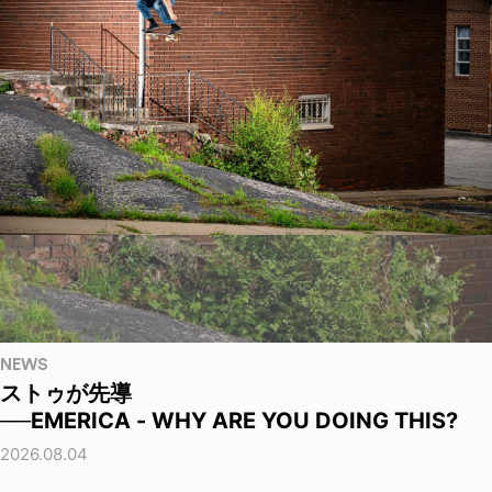
NEWS
ストゥが先導
──EMERICA - WHY ARE YOU DOING THIS?
2026.08.04