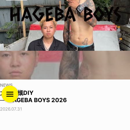
NEWS
大阪高槻DIY
──HAGEBA BOYS 2026
2026.07.31