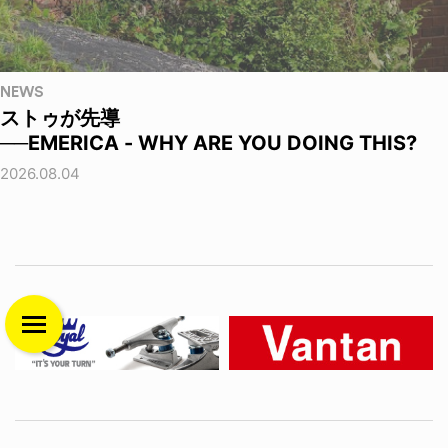
NEWS
ストゥが先導
──EMERICA - WHY ARE YOU DOING THIS?
2026.08.04