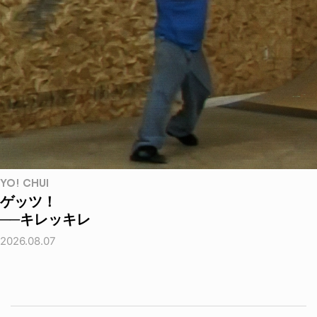
YO! CHUI
ゲッツ！
──キレッキレ
2026.08.07