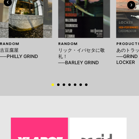
RANDOM
RANDOM
PRODUCT
古豆腐屋
リック・イバセタに敬
あのトラ
──PHILLY GRIND
礼！
──GRIND 
LOCKER
──BARLEY GRIND