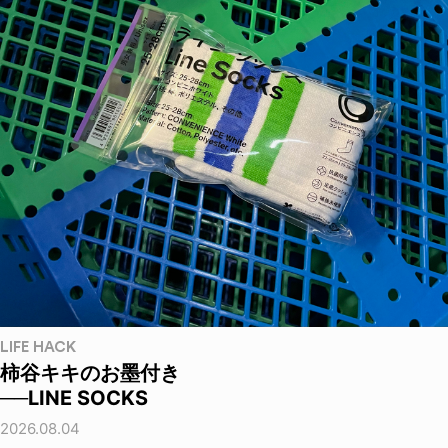
LIFE HACK
柿谷キキのお墨付き
──LINE SOCKS
2026.08.04