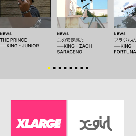
NEWS
NEWS
NEWS
THE PRINCE
この安定感よ
ブラジル
──KING - JUNIOR
──KING - ZACH
──KING -
SARACENO
FORTUN