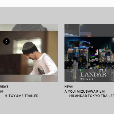
NEWS
NEWS
儚
A YOJI MIZUSAWA FILM
──HITOYUME TRAILER
──HILANDAR TOKYO TRAILE