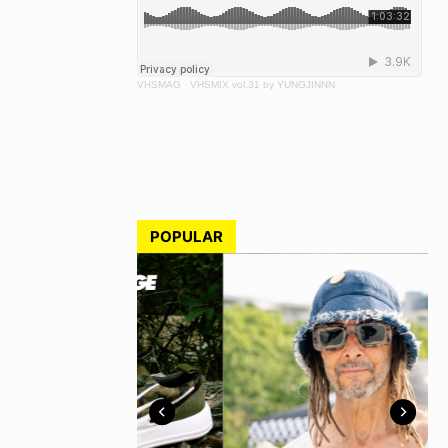
VHSMAG
·
VHSMIX vol.31 by YUNGJINNN
POPULAR