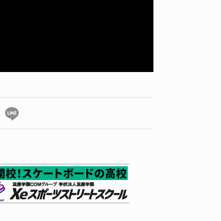
ID
VOICE
IZURU NAGAHARA / 永原依弦
TONY
2026.08.05
2026.08