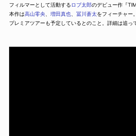
フィルマーとして活動する
ロブ太郎
のデビュー作『TI
本作は
高山零央
、
増田真也
、
冨川蒼太
をフィーチャー
プレミアツアーも予定しているとのこと。詳細は追っ