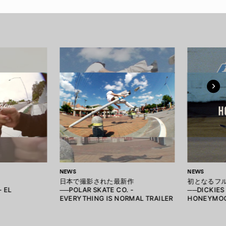
NEWS
NEWS
日本で撮影された最新作
初となるフ
- EL
──POLAR SKATE CO. -
──DICKIES
EVERYTHING IS NORMAL TRAILER
HONEYMOO