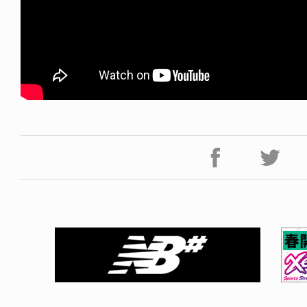
NDOM
VOICE OF FREEDOM
NOSAUR JR.
AKIRA OZAWA / 尾澤 彰
6.08.06
2021.09.02