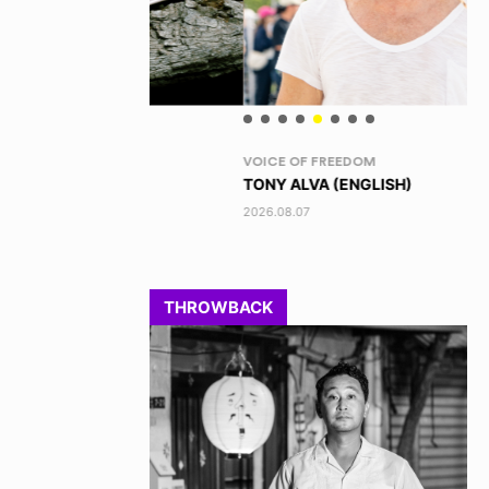
VOICE OF FREEDOM
RA
TONY ALVA (ENGLISH)
DI
2026.08.07
202
THROWBACK