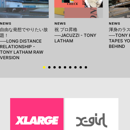
NEWS
NEWS
NEWS
自由な発想でやりたい放
祝 プロ昇格
渾身のラ
題！
──JACUZZI - TONY
──TONY 
LATHAM
TAPES YO
──LONG DISTANCE
BEHIND
RELATIONSHIP -
TONY LATHAM RAW
VERSION