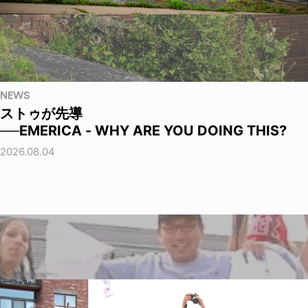
NEWS
ストゥが先導
──EMERICA - WHY ARE YOU DOING THIS?
2026.08.04