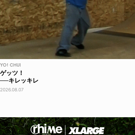
YO! CHUI
ゲッツ！
──キレッキレ
2026.08.07