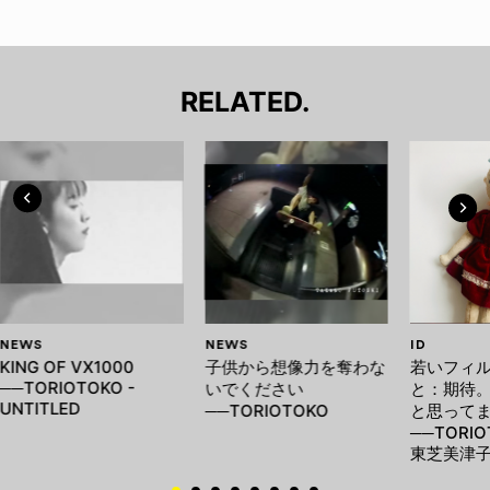
RELATED.
NEWS
NEWS
ID
KING OF VX1000
子供から想像力を奪わな
若いフィ
──TORIOTOKO -
いでください
と：期待
UNTITLED
──TORIOTOKO
と思って
──TORIO
東芝美津