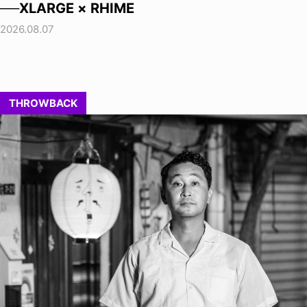
──XLARGE × RHIME
2026.08.07
THROWBACK