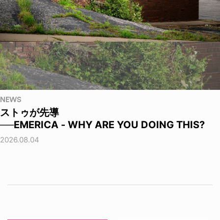
NEWS
ストゥが先導
──EMERICA - WHY ARE YOU DOING THIS?
2026.08.04