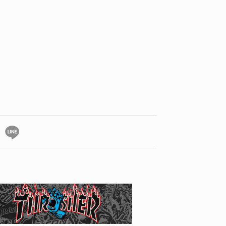
ID
VOICE
IZURU NAGAHARA / 永原依弦
TONY
2026.08.05
2026.08