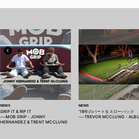
NEWS
NEWS
GRIP IT & RIP IT
'18年のパートをスローバック
──MOB GRIP - JONNY
──TREVOR MCCLUNG - ALB
HERNANDEZ & TRENT MCCLUNG