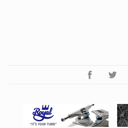
NDOM
VOICE OF FREEDOM
NOSAUR JR.
AKIRA OZAWA / 尾澤 彰
6.08.06
2021.09.02