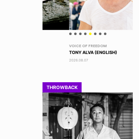
VOICE OF FREEDOM
RA
TONY ALVA (ENGLISH)
DI
2026.08.07
202
THROWBACK