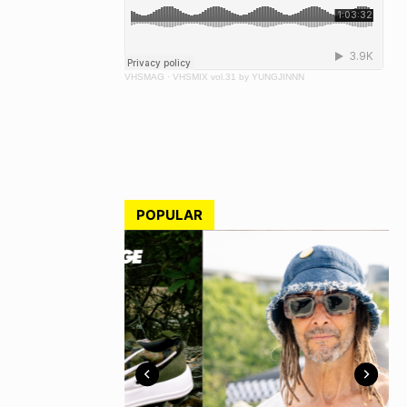
VHSMAG
·
VHSMIX vol.31 by YUNGJINNN
POPULAR