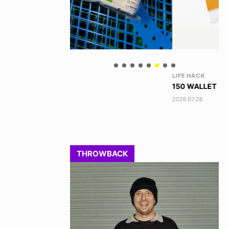
LIFE HACK
NE
150 WALLET
HA
2026.07.28
202
THROWBACK