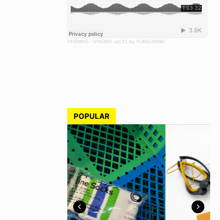
VHSMAG
·
VHSMIX vol.31 by YUNGJINNN
POPULAR