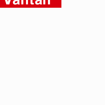
VOICE OF FREEDOM
KAYA SAKAKIBARA / 榊原佳耶
2026.07.30